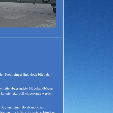
Legendäre Flugzeuge
Fotos - Fakten - Inform
er Front eingeführt, doch blieb der
ie hatte abgerundete Flügelrandbögen
 konnte jetzt voll eingezogen werden
m Bug und einer Bordkanone im
rieden, doch für erfolgreiche Einsätze