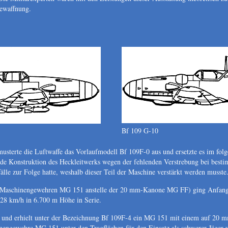
 Bewaffnung.
Bf 109 G-10
musterte die Luftwaffe das Vorlaufmodell Bf 109F-0 aus und ersetzte es im fol
agende Konstruktion des Heckleitwerks wegen der fehlenden Verstrebung bei best
le zur Folge hatte, weshalb dieser Teil der Maschine verstärkt werden musst
 Maschinengewehren MG 151 anstelle der 20 mm-Kanone MG FF) ging Anfang 
628 km/h in 6.700 m Höhe in Serie.
t und erhielt unter der Bezeichnung Bf 109F-4 ein MG 151 mit einem auf 20 
nengewehre MG 151 unter den Tragflächen für den Einsatz als schwerer Jäger