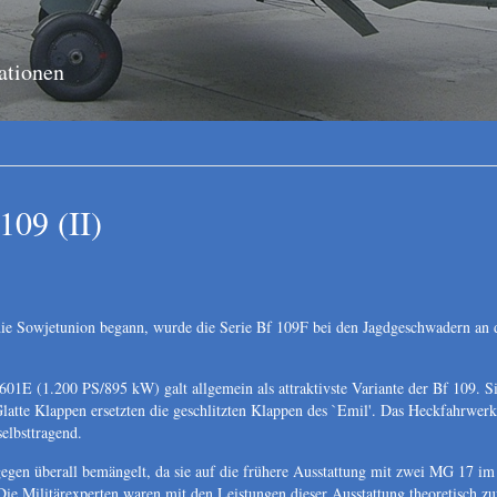
ationen
109 (II)
die Sowjetunion begann, wurde die Serie Bf 109F bei den Jagdgeschwadern an d
1E (1.200 PS/895 kW) galt allgemein als attraktivste Variante der Bf 109. S
latte Klappen ersetzten die geschlitzten Klappen des `Emil'. Das Heckfahrwerk
selbsttragend.
egen überall bemängelt, da sie auf die frühere Ausstattung mit zwei MG 17 i
Die Militärexperten waren mit den Leistungen dieser Ausstattung theoretisch zuf