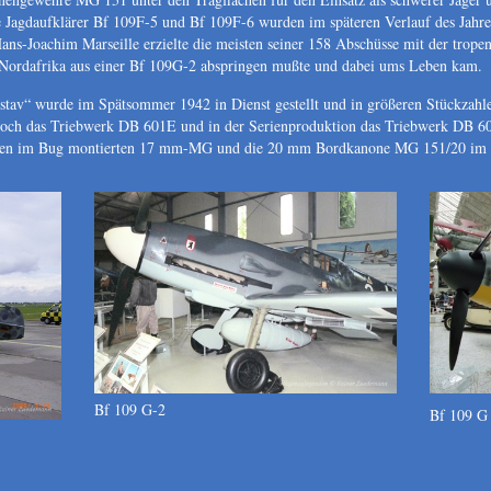
e Jagdaufklärer Bf 109F-5 und Bf 109F-6 wurden im späteren Verlauf des Jahre
ns-Joachim Marseille erzielte die meisten seiner 158 Abschüsse mit der tropen
Nordafrika aus einer Bf 109G-2 abspringen mußte und dabei ums Leben kam.
v“ wurde im Spätsommer 1942 in Dienst gestellt und in größeren Stückzahlen 
e noch das Triebwerk DB 601E und in der Serienproduktion das Triebwerk DB 
iden im Bug montierten 17 mm-MG und die 20 mm Bordkanone MG 151/20 im P
Bf 109 G-2
Bf 109 G