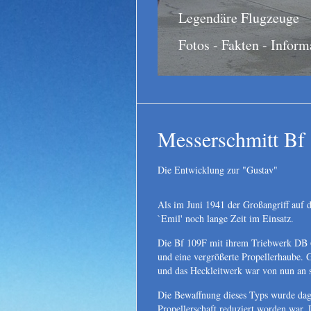
Legendäre Flugzeuge
Fotos - Fakten - Inform
Messerschmitt Bf 
Die Entwicklung zur "Gustav"
Als im Juni 1941 der Großangriff auf 
`Emil' noch lange Zeit im Einsatz.
Die Bf 109F mit ihrem Triebwerk DB 60
und eine vergrößerte Propellerhaube. G
und das Heckleitwerk war von nun an 
Die Bewaffnung dieses Typs wurde dag
Propellerschaft reduziert worden war. 