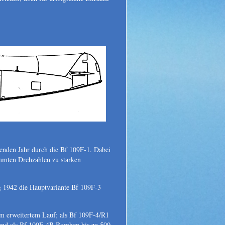
genden Jahr durch die Bf 109F-1. Dabei
immten Drehzahlen zu starken
e.
1942 die Hauptvariante Bf 109F-3
mm erweitertem Lauf; als Bf 109F-4/R1
 und als Bf 109F-4B Bomben bis zu 500