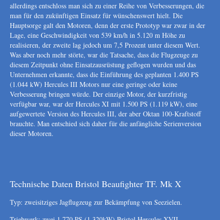
allerdings entschloss man sich zu einer Reihe von Verbesserungen, die
man für den zukünftigen Einsatz für wünschenswert hielt. Die
Hauptsorge galt den Motoren, denn der erste Prototyp war zwar in der
Lage, eine Geschwindigkeit von 539 km/h in 5.120 m Höhe zu
realisieren, der zweite lag jedoch um 7,5 Prozent unter diesem Wert.
Was aber noch mehr störte, war die Tatsache, dass die Flugzeuge zu
diesem Zeitpunkt ohne Einsatzausrüstung geflogen wurden und das
Unternehmen erkannte, dass die Einführung des geplanten 1.400 PS
(1.044 kW) Hercules III Motors nur eine geringe oder keine
Verbesserung bringen würde. Der einzige Motor, der kurzfristig
verfügbar war, war der Hercules XI mit 1.500 PS (1.119 kW), eine
aufgewertete Version des Hercules III, der aber Oktan 100-Kraftstoff
brauchte. Man entschied sich daher für die anfängliche Serienversion
dieser Motoren.
Technische Daten Bristol Beaufighter TF. Mk X
Typ: zweisitziges Jagflugzeug zur Bekämpfung von Seezielen.
Triebwerk: zwei 1.770 PS (1.320kW) Bristol Hercules XVII