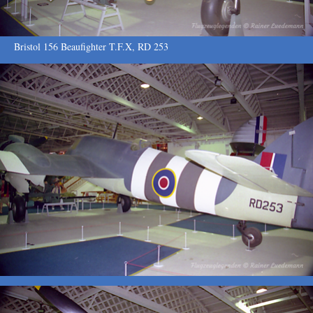
Bristol 156 Beaufighter T.F.X, RD 253