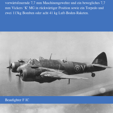
vorwärtsfeuernde 7,7 mm Maschinengewehre und ein bewegliches 7,7
mm Vickers ‘K' MG in rückwärtiger Position sowie ein Torpedo und
zwei 113kg Bomben oder acht 41 kg Luft-Boden-Raketen.
Beaufighter F IC