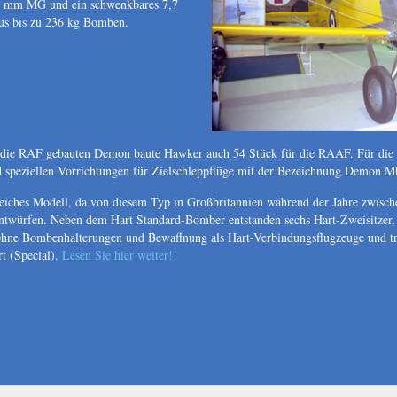
,7 mm MG und ein schwenkbares 7,7
us bis zu 236 kg Bomben.
r die RAF gebauten Demon baute Hawker auch 54 Stück für die RAAF. Für die
 speziellen Vorrichtungen für Zielschleppflüge mit der Bezeichnung Demon Mk
reiches Modell, da von diesem Typ in Großbritannien während der Jahre zwis
Entwürfen. Neben dem Hart Standard-Bomber entstanden sechs Hart-Zweisitzer,
hne Bombenhalterungen und Bewaffnung als Hart-Verbindungsflugzeuge und tr
t (Special).
Lesen Sie hier weiter!!