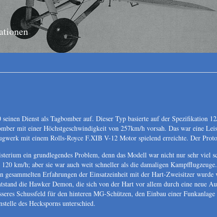
ationen
einen Dienst als Tagbomber auf. Dieser Typ basierte auf der Spezifikation 12/
omber mit einer Höchstgeschwindigkeit von 257km/h vorsah. Das war eine Leis
gwerk mit einem Rolls-Royce F.XIB V-12 Motor spielend erreichte. Der Protot
sterium ein grundlegendes Problem, denn das Modell war nicht nur sehr viel sch
 120 km/h; aber sie war auch weit schneller als die damaligen Kampfflugzeug
 gesammelten Erfahrungen der Einsatzeinheit mit der Hart-Zweisitzer wurde ve
tstand die Hawker Demon, die sich von der Hart vor allem durch eine neue Au
esseres Schussfeld für den hinteren MG-Schützen, den Einbau einer Funkanlage 
stelle des Hecksporns unterschied.