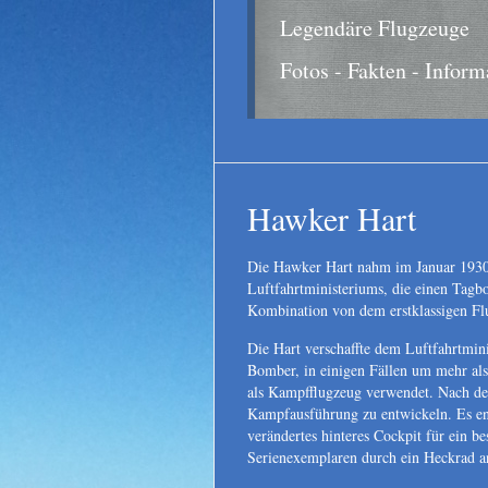
Legendäre Flugzeuge
Fotos - Fakten - Inform
Hawker Hart
Die Hawker Hart nahm im Januar 1930 s
Luftfahrtministeriums, die einen Tagb
Kombination von dem erstklassigen Flu
Die Hart verschaffte dem Luftfahrtmini
Bomber, in einigen Fällen um mehr als
als Kampfflugzeug verwendet. Nach den
Kampfausführung zu entwickeln. Es en
verändertes hinteres Cockpit für ein b
Serienexemplaren durch ein Heckrad an