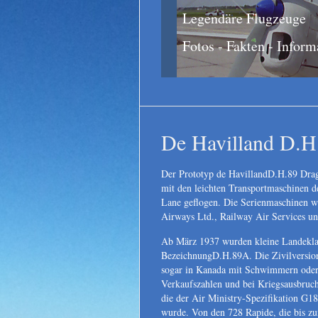
Legendäre Flugzeuge
Fotos - Fakten - Inform
De Havilland D.H
Der Prototyp de HavillandD.H.89 Dra
mit den leichten Transportmaschinen d
Lane geflogen. Die Serienmaschinen w
Airways Ltd., Railway Air Services un
Ab März 1937 wurden kleine Landeklap
BezeichnungD.H.89A. Die Zivilversion 
sogar in Kanada mit Schwimmern oder Sk
Verkaufszahlen und bei Kriegsausbruch
die der Air Ministry-Spezifikation G1
wurde. Von den 728 Rapide, die bis zu