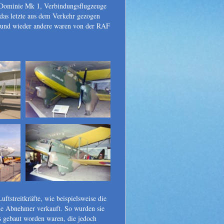
g Dominie Mk 1, Verbindungsflugzeuge
das letzte aus dem Verkehr gezogen
n und wieder andere waren von der RAF
tstreitkräfte, wie beispielsweise die
le Abnehmer verkauft. So wurden sie
s gebaut worden waren, die jedoch