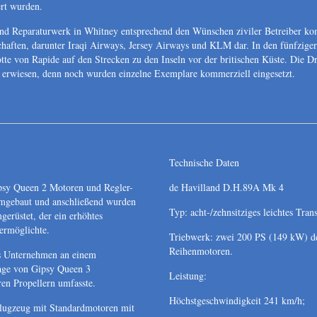
ert wurden.
d Reparaturwerk in Whitney entsprechend den Wünschen ziviler Betreiber kompl
chaften, darunter Iraqi Airways, Jersey Airways und KLM dar. In den fünfziger
tte von Rapide auf den Strecken zu den Inseln vor der britischen Küste. Die Dr
ft erwiesen, denn noch wurden einzelne Exemplare kommerziell eingesetzt.
Technische Daten
sy Queen 2 Motoren und Regler-
de Havilland D.H.89A Mk 4
umgebaut und anschließend wurden
Typ: acht-/zehnsitziges leichtes Tra
erüstet, der ein erhöhtes
 ermöglichte.
Triebwerk: zwei 200 PS (149 kW) d
Reihenmotoren.
 Unternehmen an einem
age von Gipsy Queen 3
Leistung:
ren Propellern umfasste.
Höchstgeschwindigkeit 241 km/h;
lugzeug mit Standardmotoren mit