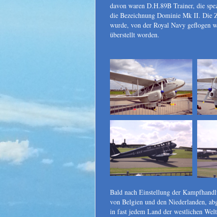
davon waren D.H.89B Trainer, die spe
die Bezeichnung Dominie Mk II. Die Za
wurde, von der Royal Navy geflogen w
überstellt worden.
Bald nach Einstellung der Kampfhandlu
von Belgien und den Niederlanden, abg
in fast jedem Land der westlichen We