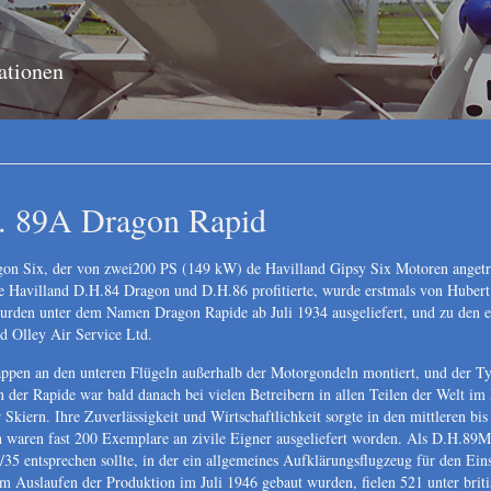
ationen
. 89A Dragon Rapid
gon Six, der von zwei200 PS (149 kW) de Havilland Gipsy Six Motoren anget
e Havilland D.H.84 Dragon und D.H.86 profitierte, wurde erstmals von Hubert
urden unter dem Namen Dragon Rapide ab Juli 1934 ausgeliefert, und zu den e
d Olley Air Service Ltd.
pen an den unteren Flügeln außerhalb der Motorgondeln montiert, und der Typ
der Rapide war bald danach bei vielen Betreibern in allen Teilen der Welt im 
iern. Ihre Zuverlässigkeit und Wirtschaftlichkeit sorgte in den mittleren bis
 waren fast 200 Exemplare an zivile Eigner ausgeliefert worden. Als D.H.89M 
8/35 entsprechen sollte, in der ein allgemeines Aufklärungsflugzeug für den E
m Auslaufen der Produktion im Juli 1946 gebaut wurden, fielen 521 unter briti