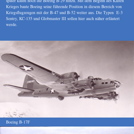
später kaum noch die Boeing B-29 hinzu. Mit dem Beginn des Kalten
Krieges baute Boeing seine führende Position in diesem Bereich von
Kriegsflugzeugen mit der B-47 und B-52 weiter aus. Die Typen E-3
Sentry, KC-135 und Globmaster III sollen hier auch näher erläutert
werde.
Boeing B-17F