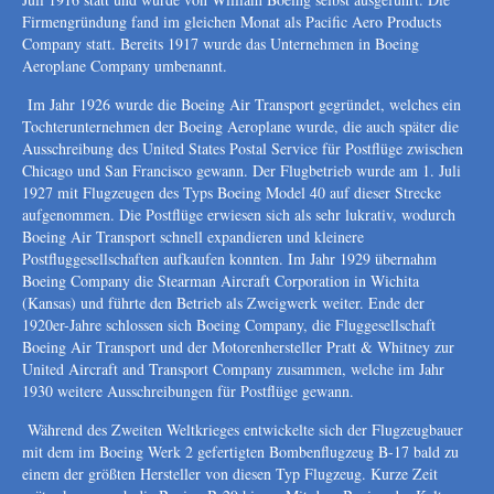
Firmengründung fand im gleichen Monat als Pacific Aero Products
Company statt. Bereits 1917 wurde das Unternehmen in Boeing
Aeroplane Company umbenannt.
Im Jahr 1926 wurde die Boeing Air Transport gegründet, welches ein
Tochterunternehmen der Boeing Aeroplane wurde, die auch später die
Ausschreibung des United States Postal Service für Postflüge zwischen
Chicago und San Francisco gewann. Der Flugbetrieb wurde am 1. Juli
1927 mit Flugzeugen des Typs Boeing Model 40 auf dieser Strecke
aufgenommen. Die Postflüge erwiesen sich als sehr lukrativ, wodurch
Boeing Air Transport schnell expandieren und kleinere
Postfluggesellschaften aufkaufen konnten. Im Jahr 1929 übernahm
Boeing Company die Stearman Aircraft Corporation in Wichita
(Kansas) und führte den Betrieb als Zweigwerk weiter. Ende der
1920er-Jahre schlossen sich Boeing Company, die Fluggesellschaft
Boeing Air Transport und der Motorenhersteller Pratt & Whitney zur
United Aircraft and Transport Company zusammen, welche im Jahr
1930 weitere Ausschreibungen für Postflüge gewann.
Während des Zweiten Weltkrieges entwickelte sich der Flugzeugbauer
mit dem im Boeing Werk 2 gefertigten Bombenflugzeug B-17 bald zu
einem der größten Hersteller von diesen Typ Flugzeug. Kurze Zeit